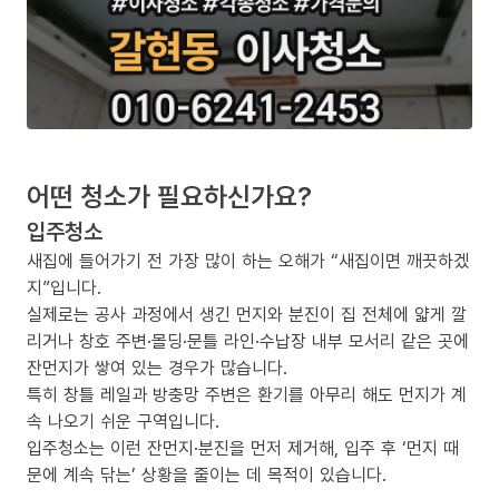
어떤 청소가 필요하신가요?
입주청소
새집에 들어가기 전 가장 많이 하는 오해가 “새집이면 깨끗하겠
지”입니다.
실제로는 공사 과정에서 생긴 먼지와 분진이 집 전체에 얇게 깔
리거나 창호 주변·몰딩·문틀 라인·수납장 내부 모서리 같은 곳에
잔먼지가 쌓여 있는 경우가 많습니다.
특히 창틀 레일과 방충망 주변은 환기를 아무리 해도 먼지가 계
속 나오기 쉬운 구역입니다.
입주청소는 이런 잔먼지·분진을 먼저 제거해, 입주 후 ‘먼지 때
문에 계속 닦는’ 상황을 줄이는 데 목적이 있습니다.