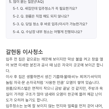
5
.
많이 묻는 질문(FAQ)
5-1
.
Q. 새집인데 입주청소가 꼭 필요한가요?
5-2
.
Q. 원룸은 직접 해도 되지 않나요?
5-3
.
Q. 당일 청소 후 바로 입주/이사가 가능한가요?
5-4
.
Q. 수납장 내부 청소는 어떻게 진행되나요?
갈현동 이사청소
입주 전 집은 겉으로는 깨끗해 보이지만 막상 불을 켜고 창을 열
어 보면 미세한 분진과 공사 때 남은 자국이 곳곳에 보이곤 합니
다.
이사 후 집은 생활하면서 생긴 기름때·물때·비누 찌꺼기·바닥의
눌림 자국·문 손자국처럼 ‘사용한 만큼’ 오염이 쌓여 있습니다.
원룸/오피스텔은 면적이 작으니 금방 끝날 것 같지만, 주방과 욕
실이 가까운 구조가 많아 냄새와 오염이 한곳에 몰려 체감 난이
도가 오히려 높기도 합니다.
입주청소는 눈에 잘 보이지 않는 먼지와 얼룩을 먼저 걷어 내어,