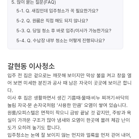
5
.
많이 묻는 질문(FAQ)
5-1
.
Q. 새집인데 입주청소가 꼭 필요한가요?
5-2
.
Q. 원룸은 직접 해도 되지 않나요?
5-3
.
Q. 당일 청소 후 바로 입주/이사가 가능한가요?
5-4
.
Q. 수납장 내부 청소는 어떻게 진행되나요?
갈현동 이사청소
입주 전 집은 겉으로는 깨끗해 보이지만 막상 불을 켜고 창을 열
어 보면 미세한 분진과 공사 때 남은 자국이 곳곳에 보이곤 합니
다.
이사 후 집은 생활하면서 생긴 기름때·물때·비누 찌꺼기·바닥의
눌림 자국·문 손자국처럼 ‘사용한 만큼’ 오염이 쌓여 있습니다.
원룸/오피스텔은 면적이 작으니 금방 끝날 것 같지만, 주방과 욕
실이 가까운 구조가 많아 냄새와 오염이 한곳에 몰려 체감 난이
도가 오히려 높기도 합니다.
입주청소는 눈에 잘 보이지 않는 먼지와 얼룩을 먼저 걷어 내어,