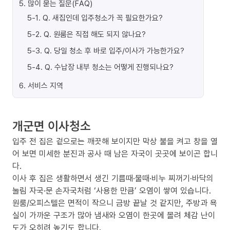
5
.
많이 묻는 질문(FAQ)
5-1
.
Q. 새집인데 입주청소가 꼭 필요한가요?
5-2
.
Q. 원룸은 직접 해도 되지 않나요?
5-3
.
Q. 당일 청소 후 바로 입주/이사가 가능한가요?
5-4
.
Q. 수납장 내부 청소는 어떻게 진행되나요?
6
.
서비스 지역
개군면 이사청소
입주 전 집은 겉으로는 깨끗해 보이지만 막상 불을 켜고 창을 열
어 보면 미세한 분진과 공사 때 남은 자국이 곳곳에 보이곤 합니
다.
이사 후 집은 생활하면서 생긴 기름때·물때·비누 찌꺼기·바닥의
눌림 자국·문 손자국처럼 ‘사용한 만큼’ 오염이 쌓여 있습니다.
원룸/오피스텔은 면적이 작으니 금방 끝날 것 같지만, 주방과 욕
실이 가까운 구조가 많아 냄새와 오염이 한곳에 몰려 체감 난이
도가 오히려 높기도 합니다.