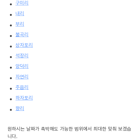
구미리
내리
부리
불곡리
상자포리
석장리
앙덕리
자연리
주읍리
하자포리
향리
원하시는 날짜가 촉박해도 가능한 범위에서 최대한 맞춰 보겠습
니다.