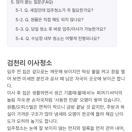
5
.
많이 묻는 질문(FAQ)
5-1
.
Q. 새집인데 입주청소가 꼭 필요한가요?
5-2
.
Q. 원룸은 직접 해도 되지 않나요?
5-3
.
Q. 당일 청소 후 바로 입주/이사가 가능한가요?
5-4
.
Q. 수납장 내부 청소는 어떻게 진행되나요?
검천리 이사청소
입주 전 집은 겉으로는 깨끗해 보이지만 막상 불을 켜고 창을 열
어 보면 미세한 분진과 공사 때 남은 자국이 곳곳에 보이곤 합니
다.
이사 후 집은 생활하면서 생긴 기름때·물때·비누 찌꺼기·바닥의
눌림 자국·문 손자국처럼 ‘사용한 만큼’ 오염이 쌓여 있습니다.
원룸/오피스텔은 면적이 작으니 금방 끝날 것 같지만, 주방과 욕
실이 가까운 구조가 많아 냄새와 오염이 한곳에 몰려 체감 난이
도가 오히려 높기도 합니다.
입주청소는 눈에 잘 보이지 않는 먼지와 얼룩을 먼저 걷어 내어,