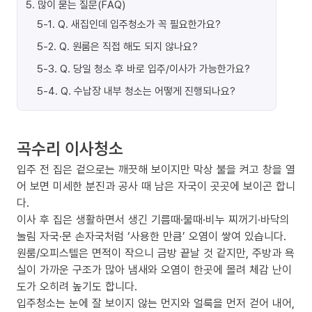
5
.
많이 묻는 질문(FAQ)
5-1
.
Q. 새집인데 입주청소가 꼭 필요한가요?
5-2
.
Q. 원룸은 직접 해도 되지 않나요?
5-3
.
Q. 당일 청소 후 바로 입주/이사가 가능한가요?
5-4
.
Q. 수납장 내부 청소는 어떻게 진행되나요?
곡수리 이사청소
입주 전 집은 겉으로는 깨끗해 보이지만 막상 불을 켜고 창을 열
어 보면 미세한 분진과 공사 때 남은 자국이 곳곳에 보이곤 합니
다.
이사 후 집은 생활하면서 생긴 기름때·물때·비누 찌꺼기·바닥의
눌림 자국·문 손자국처럼 ‘사용한 만큼’ 오염이 쌓여 있습니다.
원룸/오피스텔은 면적이 작으니 금방 끝날 것 같지만, 주방과 욕
실이 가까운 구조가 많아 냄새와 오염이 한곳에 몰려 체감 난이
도가 오히려 높기도 합니다.
입주청소는 눈에 잘 보이지 않는 먼지와 얼룩을 먼저 걷어 내어,