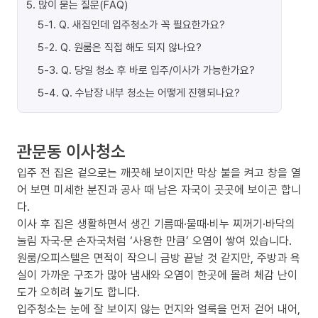
5
.
많이 묻는 질문(FAQ)
5-1
.
Q. 새집인데 입주청소가 꼭 필요한가요?
5-2
.
Q. 원룸은 직접 해도 되지 않나요?
5-3
.
Q. 당일 청소 후 바로 입주/이사가 가능한가요?
5-4
.
Q. 수납장 내부 청소는 어떻게 진행되나요?
관문동 이사청소
입주 전 집은 겉으로는 깨끗해 보이지만 막상 불을 켜고 창을 열
어 보면 미세한 분진과 공사 때 남은 자국이 곳곳에 보이곤 합니
다.
이사 후 집은 생활하면서 생긴 기름때·물때·비누 찌꺼기·바닥의
눌림 자국·문 손자국처럼 ‘사용한 만큼’ 오염이 쌓여 있습니다.
원룸/오피스텔은 면적이 작으니 금방 끝날 것 같지만, 주방과 욕
실이 가까운 구조가 많아 냄새와 오염이 한곳에 몰려 체감 난이
도가 오히려 높기도 합니다.
입주청소는 눈에 잘 보이지 않는 먼지와 얼룩을 먼저 걷어 내어,