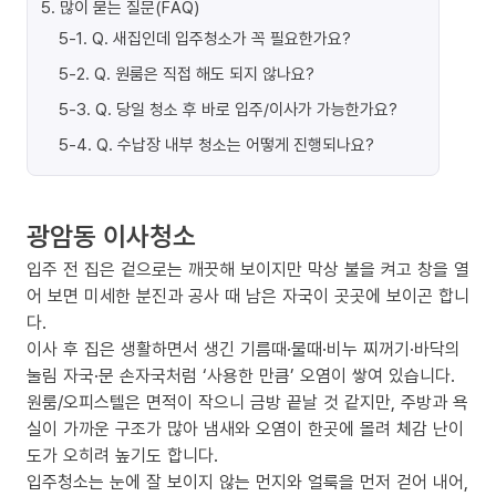
5
.
많이 묻는 질문(FAQ)
5-1
.
Q. 새집인데 입주청소가 꼭 필요한가요?
5-2
.
Q. 원룸은 직접 해도 되지 않나요?
5-3
.
Q. 당일 청소 후 바로 입주/이사가 가능한가요?
5-4
.
Q. 수납장 내부 청소는 어떻게 진행되나요?
광암동 이사청소
입주 전 집은 겉으로는 깨끗해 보이지만 막상 불을 켜고 창을 열
어 보면 미세한 분진과 공사 때 남은 자국이 곳곳에 보이곤 합니
다.
이사 후 집은 생활하면서 생긴 기름때·물때·비누 찌꺼기·바닥의
눌림 자국·문 손자국처럼 ‘사용한 만큼’ 오염이 쌓여 있습니다.
원룸/오피스텔은 면적이 작으니 금방 끝날 것 같지만, 주방과 욕
실이 가까운 구조가 많아 냄새와 오염이 한곳에 몰려 체감 난이
도가 오히려 높기도 합니다.
입주청소는 눈에 잘 보이지 않는 먼지와 얼룩을 먼저 걷어 내어,