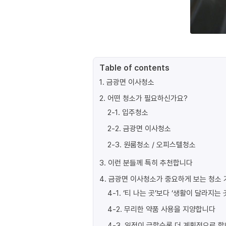
Table of contents
1
.
금광면 이사청소
2
.
어떤 청소가 필요하신가요?
2-1
.
입주청소
2-2
.
금광면 이사청소
2-3
.
원룸청소 / 오피스텔청소
3
.
이런 분들께 특히 추천합니다
4
.
금광면 이사청소가 중요하게 보는 청소 
4-1
.
‘티 나는 곳’보다 ‘생활이 달라지는 
4-2
.
무리한 약품 사용을 지양합니다
4-3
.
일정이 급할수록 더 계획적으로 