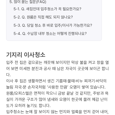
5
.
많이 묻는 질문(FAQ)
5-1
.
Q. 새집인데 입주청소가 꼭 필요한가요?
5-2
.
Q. 원룸은 직접 해도 되지 않나요?
5-3
.
Q. 당일 청소 후 바로 입주/이사가 가능한가요?
5-4
.
Q. 수납장 내부 청소는 어떻게 진행되나요?
기지리 이사청소
입주 전 집은 겉으로는 깨끗해 보이지만 막상 불을 켜고 창을 열
어 보면 미세한 분진과 공사 때 남은 자국이 곳곳에 보이곤 합니
다.
이사 후 집은 생활하면서 생긴 기름때·물때·비누 찌꺼기·바닥의
눌림 자국·문 손자국처럼 ‘사용한 만큼’ 오염이 쌓여 있습니다.
원룸/오피스텔은 면적이 작으니 금방 끝날 것 같지만, 주방과 욕
실이 가까운 구조가 많아 냄새와 오염이 한곳에 몰려 체감 난이
도가 오히려 높기도 합니다.
입주청소는 눈에 잘 보이지 않는 먼지와 얼룩을 먼저 걷어 내어,