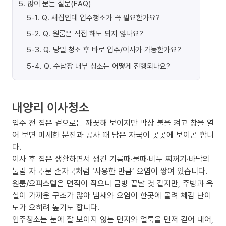
5
.
많이 묻는 질문(FAQ)
5-1
.
Q. 새집인데 입주청소가 꼭 필요한가요?
5-2
.
Q. 원룸은 직접 해도 되지 않나요?
5-3
.
Q. 당일 청소 후 바로 입주/이사가 가능한가요?
5-4
.
Q. 수납장 내부 청소는 어떻게 진행되나요?
내양리 이사청소
입주 전 집은 겉으로는 깨끗해 보이지만 막상 불을 켜고 창을 열
어 보면 미세한 분진과 공사 때 남은 자국이 곳곳에 보이곤 합니
다.
이사 후 집은 생활하면서 생긴 기름때·물때·비누 찌꺼기·바닥의
눌림 자국·문 손자국처럼 ‘사용한 만큼’ 오염이 쌓여 있습니다.
원룸/오피스텔은 면적이 작으니 금방 끝날 것 같지만, 주방과 욕
실이 가까운 구조가 많아 냄새와 오염이 한곳에 몰려 체감 난이
도가 오히려 높기도 합니다.
입주청소는 눈에 잘 보이지 않는 먼지와 얼룩을 먼저 걷어 내어,