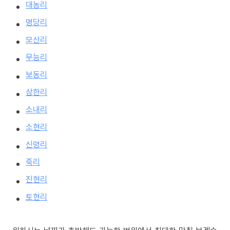
대농리
명당리
모산리
무능리
보동리
삼한리
소내리
소현리
신령리
죽리
진현리
토현리