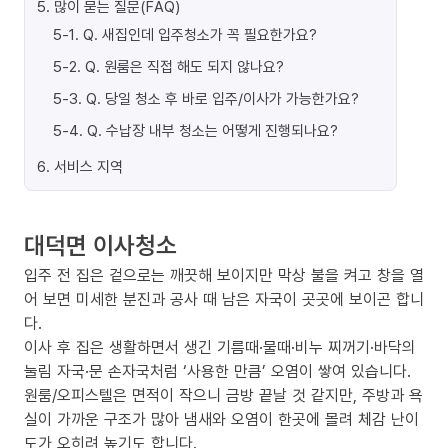
5
.
많이 묻는 질문(FAQ)
5-1
.
Q. 새집인데 입주청소가 꼭 필요한가요?
5-2
.
Q. 원룸은 직접 해도 되지 않나요?
5-3
.
Q. 당일 청소 후 바로 입주/이사가 가능한가요?
5-4
.
Q. 수납장 내부 청소는 어떻게 진행되나요?
6
.
서비스 지역
대덕면 이사청소
입주 전 집은 겉으로는 깨끗해 보이지만 막상 불을 켜고 창을 열
어 보면 미세한 분진과 공사 때 남은 자국이 곳곳에 보이곤 합니
다.
이사 후 집은 생활하면서 생긴 기름때·물때·비누 찌꺼기·바닥의
눌림 자국·문 손자국처럼 ‘사용한 만큼’ 오염이 쌓여 있습니다.
원룸/오피스텔은 면적이 작으니 금방 끝날 것 같지만, 주방과 욕
실이 가까운 구조가 많아 냄새와 오염이 한곳에 몰려 체감 난이
도가 오히려 높기도 합니다.