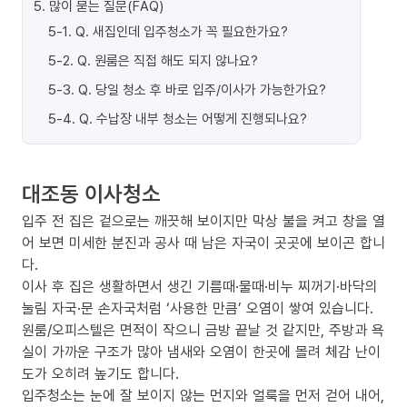
5
.
많이 묻는 질문(FAQ)
5-1
.
Q. 새집인데 입주청소가 꼭 필요한가요?
5-2
.
Q. 원룸은 직접 해도 되지 않나요?
5-3
.
Q. 당일 청소 후 바로 입주/이사가 가능한가요?
5-4
.
Q. 수납장 내부 청소는 어떻게 진행되나요?
대조동 이사청소
입주 전 집은 겉으로는 깨끗해 보이지만 막상 불을 켜고 창을 열
어 보면 미세한 분진과 공사 때 남은 자국이 곳곳에 보이곤 합니
다.
이사 후 집은 생활하면서 생긴 기름때·물때·비누 찌꺼기·바닥의
눌림 자국·문 손자국처럼 ‘사용한 만큼’ 오염이 쌓여 있습니다.
원룸/오피스텔은 면적이 작으니 금방 끝날 것 같지만, 주방과 욕
실이 가까운 구조가 많아 냄새와 오염이 한곳에 몰려 체감 난이
도가 오히려 높기도 합니다.
입주청소는 눈에 잘 보이지 않는 먼지와 얼룩을 먼저 걷어 내어,