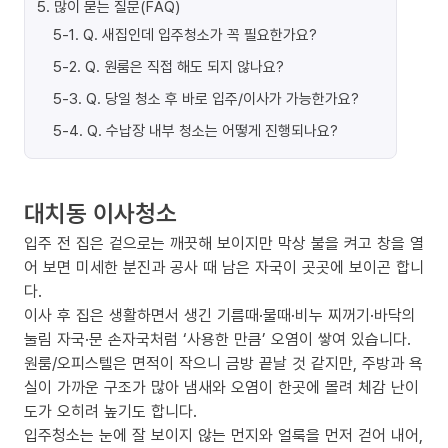
5
.
많이 묻는 질문(FAQ)
5-1
.
Q. 새집인데 입주청소가 꼭 필요한가요?
5-2
.
Q. 원룸은 직접 해도 되지 않나요?
5-3
.
Q. 당일 청소 후 바로 입주/이사가 가능한가요?
5-4
.
Q. 수납장 내부 청소는 어떻게 진행되나요?
대치동 이사청소
입주 전 집은 겉으로는 깨끗해 보이지만 막상 불을 켜고 창을 열
어 보면 미세한 분진과 공사 때 남은 자국이 곳곳에 보이곤 합니
다.
이사 후 집은 생활하면서 생긴 기름때·물때·비누 찌꺼기·바닥의
눌림 자국·문 손자국처럼 ‘사용한 만큼’ 오염이 쌓여 있습니다.
원룸/오피스텔은 면적이 작으니 금방 끝날 것 같지만, 주방과 욕
실이 가까운 구조가 많아 냄새와 오염이 한곳에 몰려 체감 난이
도가 오히려 높기도 합니다.
입주청소는 눈에 잘 보이지 않는 먼지와 얼룩을 먼저 걷어 내어,