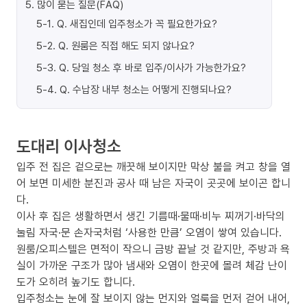
5
.
많이 묻는 질문(FAQ)
5-1
.
Q. 새집인데 입주청소가 꼭 필요한가요?
5-2
.
Q. 원룸은 직접 해도 되지 않나요?
5-3
.
Q. 당일 청소 후 바로 입주/이사가 가능한가요?
5-4
.
Q. 수납장 내부 청소는 어떻게 진행되나요?
도대리 이사청소
입주 전 집은 겉으로는 깨끗해 보이지만 막상 불을 켜고 창을 열
어 보면 미세한 분진과 공사 때 남은 자국이 곳곳에 보이곤 합니
다.
이사 후 집은 생활하면서 생긴 기름때·물때·비누 찌꺼기·바닥의
눌림 자국·문 손자국처럼 ‘사용한 만큼’ 오염이 쌓여 있습니다.
원룸/오피스텔은 면적이 작으니 금방 끝날 것 같지만, 주방과 욕
실이 가까운 구조가 많아 냄새와 오염이 한곳에 몰려 체감 난이
도가 오히려 높기도 합니다.
입주청소는 눈에 잘 보이지 않는 먼지와 얼룩을 먼저 걷어 내어,