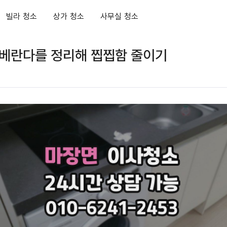
빌라 청소
상가 청소
사무실 청소
 베란다를 정리해 찝찝함 줄이기