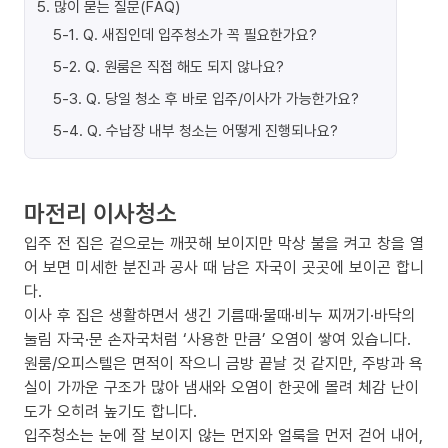
5
.
많이 묻는 질문(FAQ)
5-1
.
Q. 새집인데 입주청소가 꼭 필요한가요?
5-2
.
Q. 원룸은 직접 해도 되지 않나요?
5-3
.
Q. 당일 청소 후 바로 입주/이사가 가능한가요?
5-4
.
Q. 수납장 내부 청소는 어떻게 진행되나요?
마전리 이사청소
입주 전 집은 겉으로는 깨끗해 보이지만 막상 불을 켜고 창을 열
어 보면 미세한 분진과 공사 때 남은 자국이 곳곳에 보이곤 합니
다.
이사 후 집은 생활하면서 생긴 기름때·물때·비누 찌꺼기·바닥의
눌림 자국·문 손자국처럼 ‘사용한 만큼’ 오염이 쌓여 있습니다.
원룸/오피스텔은 면적이 작으니 금방 끝날 것 같지만, 주방과 욕
실이 가까운 구조가 많아 냄새와 오염이 한곳에 몰려 체감 난이
도가 오히려 높기도 합니다.
입주청소는 눈에 잘 보이지 않는 먼지와 얼룩을 먼저 걷어 내어,