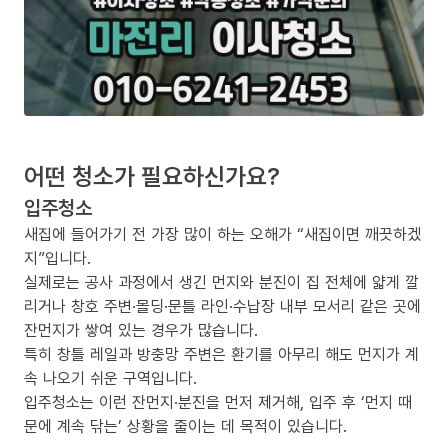
어떤 청소가 필요하신가요?
입주청소
새집에 들어가기 전 가장 많이 하는 오해가 “새집이면 깨끗하겠
지”입니다.
실제로는 공사 과정에서 생긴 먼지와 분진이 집 전체에 얇게 깔
리거나 창호 주변·몰딩·문틀 라인·수납장 내부 모서리 같은 곳에
잔먼지가 쌓여 있는 경우가 많습니다.
특히 창틀 레일과 방충망 주변은 환기를 아무리 해도 먼지가 계
속 나오기 쉬운 구역입니다.
입주청소는 이런 잔먼지·분진을 먼저 제거해, 입주 후 ‘먼지 때
문에 계속 닦는’ 상황을 줄이는 데 목적이 있습니다.