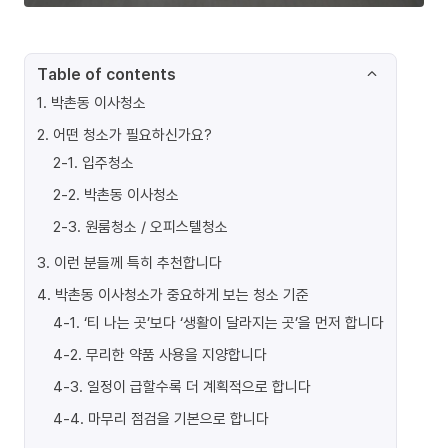
Table of contents
1
.
박촌동 이사청소
2
.
어떤 청소가 필요하신가요?
2-1
.
입주청소
2-2
.
박촌동 이사청소
2-3
.
원룸청소 / 오피스텔청소
3
.
이런 분들께 특히 추천합니다
4
.
박촌동 이사청소가 중요하게 보는 청소 기준
4-1
.
‘티 나는 곳’보다 ‘생활이 달라지는 곳’을 먼저 합니다
4-2
.
무리한 약품 사용을 지양합니다
4-3
.
일정이 급할수록 더 계획적으로 합니다
4-4
.
마무리 점검을 기본으로 합니다