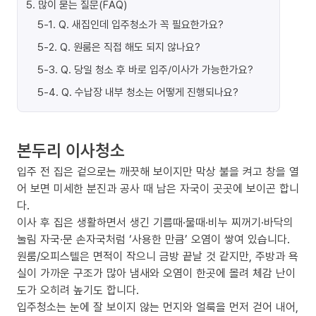
5
.
많이 묻는 질문(FAQ)
5-1
.
Q. 새집인데 입주청소가 꼭 필요한가요?
5-2
.
Q. 원룸은 직접 해도 되지 않나요?
5-3
.
Q. 당일 청소 후 바로 입주/이사가 가능한가요?
5-4
.
Q. 수납장 내부 청소는 어떻게 진행되나요?
본두리 이사청소
입주 전 집은 겉으로는 깨끗해 보이지만 막상 불을 켜고 창을 열
어 보면 미세한 분진과 공사 때 남은 자국이 곳곳에 보이곤 합니
다.
이사 후 집은 생활하면서 생긴 기름때·물때·비누 찌꺼기·바닥의
눌림 자국·문 손자국처럼 ‘사용한 만큼’ 오염이 쌓여 있습니다.
원룸/오피스텔은 면적이 작으니 금방 끝날 것 같지만, 주방과 욕
실이 가까운 구조가 많아 냄새와 오염이 한곳에 몰려 체감 난이
도가 오히려 높기도 합니다.
입주청소는 눈에 잘 보이지 않는 먼지와 얼룩을 먼저 걷어 내어,