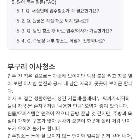
5
.
많이 묻는 질문(FAQ)
5-1
.
Q. 새집인데 입주청소가 꼭 필요한가요?
5-2
.
Q. 원룸은 직접 해도 되지 않나요?
5-3
.
Q. 당일 청소 후 바로 입주/이사가 가능한가요?
5-4
.
Q. 수납장 내부 청소는 어떻게 진행되나요?
부구리 이사청소
입주 전 집은 겉으로는 깨끗해 보이지만 막상 불을 켜고 창을 열
어 보면 미세한 분진과 공사 때 남은 자국이 곳곳에 보이곤 합니
다.
이사 후 집은 생활하면서 생긴 기름때·물때·비누 찌꺼기·바닥의
눌림 자국·문 손자국처럼 ‘사용한 만큼’ 오염이 쌓여 있습니다.
원룸/오피스텔은 면적이 작으니 금방 끝날 것 같지만, 주방과 욕
실이 가까운 구조가 많아 냄새와 오염이 한곳에 몰려 체감 난이
도가 오히려 높기도 합니다.
입주청소는 눈에 잘 보이지 않는 먼지와 얼룩을 먼저 걷어 내어,