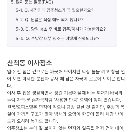
5
.
많이 묻는 질문(FAQ)
5-1
.
Q. 새집인데 입주청소가 꼭 필요한가요?
5-2
.
Q. 원룸은 직접 해도 되지 않나요?
5-3
.
Q. 당일 청소 후 바로 입주/이사가 가능한가요?
5-4
.
Q. 수납장 내부 청소는 어떻게 진행되나요?
산척동 이사청소
입주 전 집은 겉으로는 깨끗해 보이지만 막상 불을 켜고 창을 열
어 보면 미세한 분진과 공사 때 남은 자국이 곳곳에 보이곤 합니
다.
이사 후 집은 생활하면서 생긴 기름때·물때·비누 찌꺼기·바닥의
눌림 자국·문 손자국처럼 ‘사용한 만큼’ 오염이 쌓여 있습니다.
원룸/오피스텔은 면적이 작으니 금방 끝날 것 같지만, 주방과 욕
실이 가까운 구조가 많아 냄새와 오염이 한곳에 몰려 체감 난이
도가 오히려 높기도 합니다.
입주청소는 눈에 잘 보이지 않는 먼지와 얼룩을 먼저 걷어 내어,