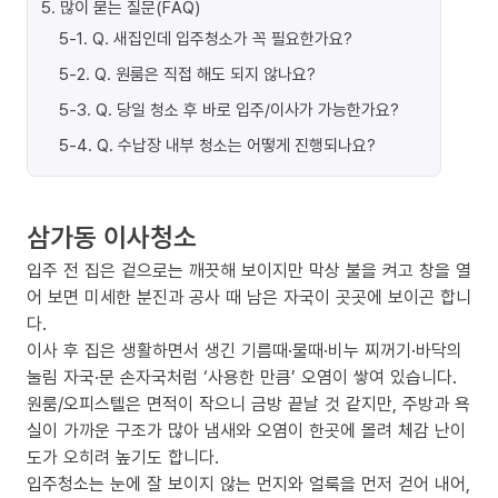
5
.
많이 묻는 질문(FAQ)
5-1
.
Q. 새집인데 입주청소가 꼭 필요한가요?
5-2
.
Q. 원룸은 직접 해도 되지 않나요?
5-3
.
Q. 당일 청소 후 바로 입주/이사가 가능한가요?
5-4
.
Q. 수납장 내부 청소는 어떻게 진행되나요?
삼가동 이사청소
입주 전 집은 겉으로는 깨끗해 보이지만 막상 불을 켜고 창을 열
어 보면 미세한 분진과 공사 때 남은 자국이 곳곳에 보이곤 합니
다.
이사 후 집은 생활하면서 생긴 기름때·물때·비누 찌꺼기·바닥의
눌림 자국·문 손자국처럼 ‘사용한 만큼’ 오염이 쌓여 있습니다.
원룸/오피스텔은 면적이 작으니 금방 끝날 것 같지만, 주방과 욕
실이 가까운 구조가 많아 냄새와 오염이 한곳에 몰려 체감 난이
도가 오히려 높기도 합니다.
입주청소는 눈에 잘 보이지 않는 먼지와 얼룩을 먼저 걷어 내어,