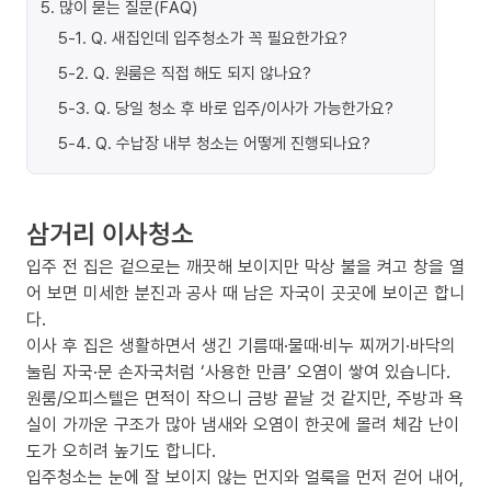
5
.
많이 묻는 질문(FAQ)
5-1
.
Q. 새집인데 입주청소가 꼭 필요한가요?
5-2
.
Q. 원룸은 직접 해도 되지 않나요?
5-3
.
Q. 당일 청소 후 바로 입주/이사가 가능한가요?
5-4
.
Q. 수납장 내부 청소는 어떻게 진행되나요?
삼거리 이사청소
입주 전 집은 겉으로는 깨끗해 보이지만 막상 불을 켜고 창을 열
어 보면 미세한 분진과 공사 때 남은 자국이 곳곳에 보이곤 합니
다.
이사 후 집은 생활하면서 생긴 기름때·물때·비누 찌꺼기·바닥의
눌림 자국·문 손자국처럼 ‘사용한 만큼’ 오염이 쌓여 있습니다.
원룸/오피스텔은 면적이 작으니 금방 끝날 것 같지만, 주방과 욕
실이 가까운 구조가 많아 냄새와 오염이 한곳에 몰려 체감 난이
도가 오히려 높기도 합니다.
입주청소는 눈에 잘 보이지 않는 먼지와 얼룩을 먼저 걷어 내어,