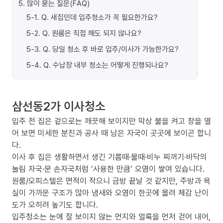
5
.
많이 묻는 질문(FAQ)
5-1
.
Q. 새집인데 입주청소가 꼭 필요한가요?
5-2
.
Q. 원룸은 직접 해도 되지 않나요?
5-3
.
Q. 당일 청소 후 바로 입주/이사가 가능한가요?
5-4
.
Q. 수납장 내부 청소는 어떻게 진행되나요?
삼선동2가 이사청소
입주 전 집은 겉으로는 깨끗해 보이지만 막상 불을 켜고 창을 열
어 보면 미세한 분진과 공사 때 남은 자국이 곳곳에 보이곤 합니
다.
이사 후 집은 생활하면서 생긴 기름때·물때·비누 찌꺼기·바닥의
눌림 자국·문 손자국처럼 ‘사용한 만큼’ 오염이 쌓여 있습니다.
원룸/오피스텔은 면적이 작으니 금방 끝날 것 같지만, 주방과 욕
실이 가까운 구조가 많아 냄새와 오염이 한곳에 몰려 체감 난이
도가 오히려 높기도 합니다.
입주청소는 눈에 잘 보이지 않는 먼지와 얼룩을 먼저 걷어 내어,