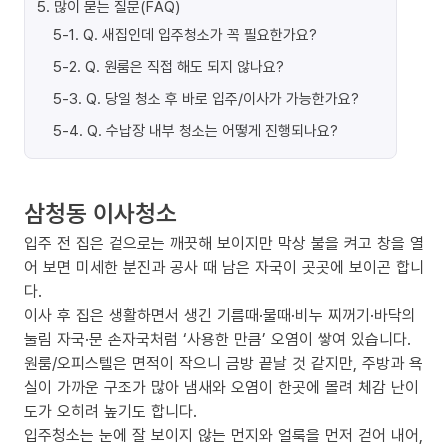
5
.
많이 묻는 질문(FAQ)
5-1
.
Q. 새집인데 입주청소가 꼭 필요한가요?
5-2
.
Q. 원룸은 직접 해도 되지 않나요?
5-3
.
Q. 당일 청소 후 바로 입주/이사가 가능한가요?
5-4
.
Q. 수납장 내부 청소는 어떻게 진행되나요?
삼청동 이사청소
입주 전 집은 겉으로는 깨끗해 보이지만 막상 불을 켜고 창을 열
어 보면 미세한 분진과 공사 때 남은 자국이 곳곳에 보이곤 합니
다.
이사 후 집은 생활하면서 생긴 기름때·물때·비누 찌꺼기·바닥의
눌림 자국·문 손자국처럼 ‘사용한 만큼’ 오염이 쌓여 있습니다.
원룸/오피스텔은 면적이 작으니 금방 끝날 것 같지만, 주방과 욕
실이 가까운 구조가 많아 냄새와 오염이 한곳에 몰려 체감 난이
도가 오히려 높기도 합니다.
입주청소는 눈에 잘 보이지 않는 먼지와 얼룩을 먼저 걷어 내어,