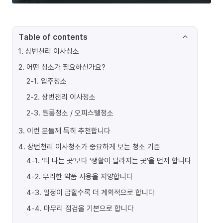
Table of contents
1
.
상번천리 이사청소
2
.
어떤 청소가 필요하신가요?
2-1
.
입주청소
2-2
.
상번천리 이사청소
2-3
.
원룸청소 / 오피스텔청소
3
.
이런 분들께 특히 추천합니다
4
.
상번천리 이사청소가 중요하게 보는 청소 기준
4-1
.
‘티 나는 곳’보다 ‘생활이 달라지는 곳’을 먼저 합니다
4-2
.
무리한 약품 사용을 지양합니다
4-3
.
일정이 급할수록 더 계획적으로 합니다
4-4
.
마무리 점검을 기본으로 합니다