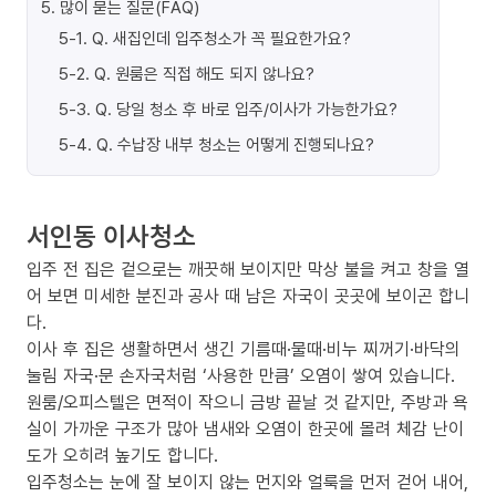
5
.
많이 묻는 질문(FAQ)
5-1
.
Q. 새집인데 입주청소가 꼭 필요한가요?
5-2
.
Q. 원룸은 직접 해도 되지 않나요?
5-3
.
Q. 당일 청소 후 바로 입주/이사가 가능한가요?
5-4
.
Q. 수납장 내부 청소는 어떻게 진행되나요?
서인동 이사청소
입주 전 집은 겉으로는 깨끗해 보이지만 막상 불을 켜고 창을 열
어 보면 미세한 분진과 공사 때 남은 자국이 곳곳에 보이곤 합니
다.
이사 후 집은 생활하면서 생긴 기름때·물때·비누 찌꺼기·바닥의
눌림 자국·문 손자국처럼 ‘사용한 만큼’ 오염이 쌓여 있습니다.
원룸/오피스텔은 면적이 작으니 금방 끝날 것 같지만, 주방과 욕
실이 가까운 구조가 많아 냄새와 오염이 한곳에 몰려 체감 난이
도가 오히려 높기도 합니다.
입주청소는 눈에 잘 보이지 않는 먼지와 얼룩을 먼저 걷어 내어,