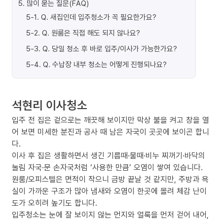
5
.
많이 묻는 질문(FAQ)
5-1
.
Q. 새집인데 입주청소가 꼭 필요한가요?
5-2
.
Q. 원룸은 직접 해도 되지 않나요?
5-3
.
Q. 당일 청소 후 바로 입주/이사가 가능한가요?
5-4
.
Q. 수납장 내부 청소는 어떻게 진행되나요?
석현리 이사청소
입주 전 집은 겉으로는 깨끗해 보이지만 막상 불을 켜고 창을 열
어 보면 미세한 분진과 공사 때 남은 자국이 곳곳에 보이곤 합니
다.
이사 후 집은 생활하면서 생긴 기름때·물때·비누 찌꺼기·바닥의
눌림 자국·문 손자국처럼 ‘사용한 만큼’ 오염이 쌓여 있습니다.
원룸/오피스텔은 면적이 작으니 금방 끝날 것 같지만, 주방과 욕
실이 가까운 구조가 많아 냄새와 오염이 한곳에 몰려 체감 난이
도가 오히려 높기도 합니다.
입주청소는 눈에 잘 보이지 않는 먼지와 얼룩을 먼저 걷어 내어,