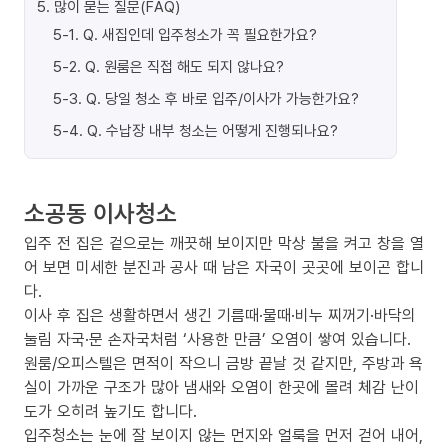
5
.
많이 묻는 질문(FAQ)
5-1
.
Q. 새집인데 입주청소가 꼭 필요한가요?
5-2
.
Q. 원룸은 직접 해도 되지 않나요?
5-3
.
Q. 당일 청소 후 바로 입주/이사가 가능한가요?
5-4
.
Q. 수납장 내부 청소는 어떻게 진행되나요?
소공동 이사청소
입주 전 집은 겉으로는 깨끗해 보이지만 막상 불을 켜고 창을 열
어 보면 미세한 분진과 공사 때 남은 자국이 곳곳에 보이곤 합니
다.
이사 후 집은 생활하면서 생긴 기름때·물때·비누 찌꺼기·바닥의
눌림 자국·문 손자국처럼 ‘사용한 만큼’ 오염이 쌓여 있습니다.
원룸/오피스텔은 면적이 작으니 금방 끝날 것 같지만, 주방과 욕
실이 가까운 구조가 많아 냄새와 오염이 한곳에 몰려 체감 난이
도가 오히려 높기도 합니다.
입주청소는 눈에 잘 보이지 않는 먼지와 얼룩을 먼저 걷어 내어,