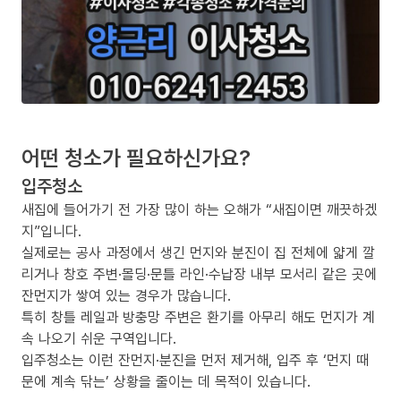
어떤 청소가 필요하신가요?
입주청소
새집에 들어가기 전 가장 많이 하는 오해가 “새집이면 깨끗하겠
지”입니다.
실제로는 공사 과정에서 생긴 먼지와 분진이 집 전체에 얇게 깔
리거나 창호 주변·몰딩·문틀 라인·수납장 내부 모서리 같은 곳에
잔먼지가 쌓여 있는 경우가 많습니다.
특히 창틀 레일과 방충망 주변은 환기를 아무리 해도 먼지가 계
속 나오기 쉬운 구역입니다.
입주청소는 이런 잔먼지·분진을 먼저 제거해, 입주 후 ‘먼지 때
문에 계속 닦는’ 상황을 줄이는 데 목적이 있습니다.