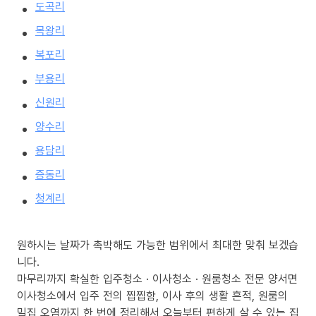
도곡리
목왕리
복포리
부용리
신원리
양수리
용담리
증동리
청계리
원하시는 날짜가 촉박해도 가능한 범위에서 최대한 맞춰 보겠습
니다.
마무리까지 확실한 입주청소 · 이사청소 · 원룸청소 전문 양서면
이사청소에서 입주 전의 찝찝함, 이사 후의 생활 흔적, 원룸의
밀집 오염까지 한 번에 정리해서 오늘부터 편하게 살 수 있는 집