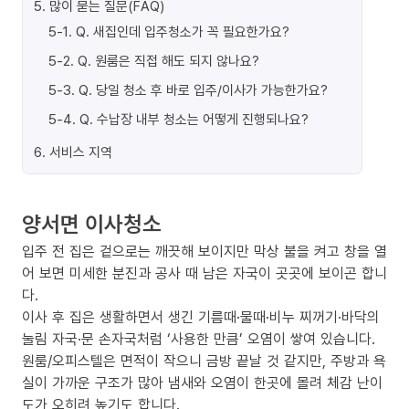
5
.
많이 묻는 질문(FAQ)
5-1
.
Q. 새집인데 입주청소가 꼭 필요한가요?
5-2
.
Q. 원룸은 직접 해도 되지 않나요?
5-3
.
Q. 당일 청소 후 바로 입주/이사가 가능한가요?
5-4
.
Q. 수납장 내부 청소는 어떻게 진행되나요?
6
.
서비스 지역
양서면 이사청소
입주 전 집은 겉으로는 깨끗해 보이지만 막상 불을 켜고 창을 열
어 보면 미세한 분진과 공사 때 남은 자국이 곳곳에 보이곤 합니
다.
이사 후 집은 생활하면서 생긴 기름때·물때·비누 찌꺼기·바닥의
눌림 자국·문 손자국처럼 ‘사용한 만큼’ 오염이 쌓여 있습니다.
원룸/오피스텔은 면적이 작으니 금방 끝날 것 같지만, 주방과 욕
실이 가까운 구조가 많아 냄새와 오염이 한곳에 몰려 체감 난이
도가 오히려 높기도 합니다.