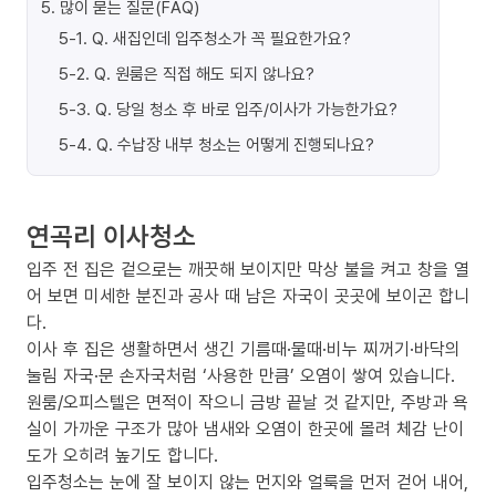
5
.
많이 묻는 질문(FAQ)
5-1
.
Q. 새집인데 입주청소가 꼭 필요한가요?
5-2
.
Q. 원룸은 직접 해도 되지 않나요?
5-3
.
Q. 당일 청소 후 바로 입주/이사가 가능한가요?
5-4
.
Q. 수납장 내부 청소는 어떻게 진행되나요?
연곡리 이사청소
입주 전 집은 겉으로는 깨끗해 보이지만 막상 불을 켜고 창을 열
어 보면 미세한 분진과 공사 때 남은 자국이 곳곳에 보이곤 합니
다.
이사 후 집은 생활하면서 생긴 기름때·물때·비누 찌꺼기·바닥의
눌림 자국·문 손자국처럼 ‘사용한 만큼’ 오염이 쌓여 있습니다.
원룸/오피스텔은 면적이 작으니 금방 끝날 것 같지만, 주방과 욕
실이 가까운 구조가 많아 냄새와 오염이 한곳에 몰려 체감 난이
도가 오히려 높기도 합니다.
입주청소는 눈에 잘 보이지 않는 먼지와 얼룩을 먼저 걷어 내어,