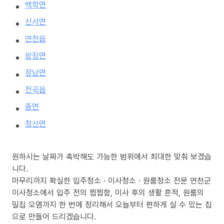
백학면
신서면
연천읍
왕징면
장남면
전곡읍
중면
청산면
원하시는 날짜가 촉박해도 가능한 범위에서 최대한 맞춰 보겠습
니다.
마무리까지 확실한 입주청소 · 이사청소 · 원룸청소 전문 연천군
이사청소에서 입주 전의 찝찝함, 이사 후의 생활 흔적, 원룸의
밀집 오염까지 한 번에 정리해서 오늘부터 편하게 살 수 있는 집
으로 만들어 드리겠습니다.