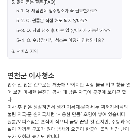
5
.
많이 묻는 질문(FAQ)
5-1
.
Q. 새집인데 입주청소가 꼭 필요한가요?
5-2
.
Q. 원룸은 직접 해도 되지 않나요?
5-3
.
Q. 당일 청소 후 바로 입주/이사가 가능한가요?
5-4
.
Q. 수납장 내부 청소는 어떻게 진행되나요?
6
.
서비스 지역
연천군 이사청소
입주 전 집은 겉으로는 깨끗해 보이지만 막상 불을 켜고 창을 열
어 보면 미세한 분진과 공사 때 남은 자국이 곳곳에 보이곤 합니
다.
이사 후 집은 생활하면서 생긴 기름때·물때·비누 찌꺼기·바닥의
눌림 자국·문 손자국처럼 ‘사용한 만큼’ 오염이 쌓여 있습니다.
원룸/오피스텔은 면적이 작으니 금방 끝날 것 같지만, 주방과 욕
실이 가까운 구조가 많아 냄새와 오염이 한곳에 몰려 체감 난이
도가 오히려 높기도 합니다.