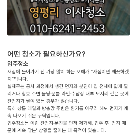
어떤 청소가 필요하신가요?
입주청소
새집에 들어가기 전 가장 많이 하는 오해가 “새집이면 깨끗하겠
지”입니다.
실제로는 공사 과정에서 생긴 먼지와 분진이 집 전체에 얇게 깔
리거나 창호 주변·몰딩·문틀 라인·수납장 내부 모서리 같은 곳에
잔먼지가 쌓여 있는 경우가 많습니다.
특히 창틀 레일과 방충망 주변은 환기를 아무리 해도 먼지가 계
속 나오기 쉬운 구역입니다.
입주청소는 이런 잔먼지·분진을 먼저 제거해, 입주 후 ‘먼지 때
문에 계속 닦는’ 상황을 줄이는 데 목적이 있습니다.