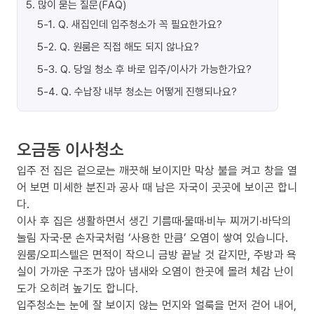
5
.
많이 묻는 질문(FAQ)
5-1
.
Q. 새집인데 입주청소가 꼭 필요한가요?
5-2
.
Q. 원룸은 직접 해도 되지 않나요?
5-3
.
Q. 당일 청소 후 바로 입주/이사가 가능한가요?
5-4
.
Q. 수납장 내부 청소는 어떻게 진행되나요?
오금동 이사청소
입주 전 집은 겉으로는 깨끗해 보이지만 막상 불을 켜고 창을 열
어 보면 미세한 분진과 공사 때 남은 자국이 곳곳에 보이곤 합니
다.
이사 후 집은 생활하면서 생긴 기름때·물때·비누 찌꺼기·바닥의
눌림 자국·문 손자국처럼 ‘사용한 만큼’ 오염이 쌓여 있습니다.
원룸/오피스텔은 면적이 작으니 금방 끝날 것 같지만, 주방과 욕
실이 가까운 구조가 많아 냄새와 오염이 한곳에 몰려 체감 난이
도가 오히려 높기도 합니다.
입주청소는 눈에 잘 보이지 않는 먼지와 얼룩을 먼저 걷어 내어,