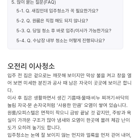
5
.
많이 묻는 질문(FAQ)
5-1
.
Q. 새집인데 입주청소가 꼭 필요한가요?
5-2
.
Q. 원룸은 직접 해도 되지 않나요?
5-3
.
Q. 당일 청소 후 바로 입주/이사가 가능한가요?
5-4
.
Q. 수납장 내부 청소는 어떻게 진행되나요?
오전리 이사청소
입주 전 집은 겉으로는 깨끗해 보이지만 막상 불을 켜고 창을 열
어 보면 미세한 분진과 공사 때 남은 자국이 곳곳에 보이곤 합니
다.
이사 후 집은 생활하면서 생긴 기름때·물때·비누 찌꺼기·바닥의
눌림 자국·문 손자국처럼 ‘사용한 만큼’ 오염이 쌓여 있습니다.
원룸/오피스텔은 면적이 작으니 금방 끝날 것 같지만, 주방과 욕
실이 가까운 구조가 많아 냄새와 오염이 한곳에 몰려 체감 난이
도가 오히려 높기도 합니다.
입주청소는 눈에 잘 보이지 않는 먼지와 얼룩을 먼저 걷어 내어,