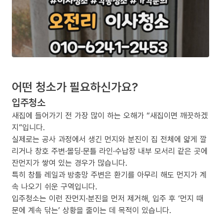
어떤 청소가 필요하신가요?
입주청소
새집에 들어가기 전 가장 많이 하는 오해가 “새집이면 깨끗하겠
지”입니다.
실제로는 공사 과정에서 생긴 먼지와 분진이 집 전체에 얇게 깔
리거나 창호 주변·몰딩·문틀 라인·수납장 내부 모서리 같은 곳에
잔먼지가 쌓여 있는 경우가 많습니다.
특히 창틀 레일과 방충망 주변은 환기를 아무리 해도 먼지가 계
속 나오기 쉬운 구역입니다.
입주청소는 이런 잔먼지·분진을 먼저 제거해, 입주 후 ‘먼지 때
문에 계속 닦는’ 상황을 줄이는 데 목적이 있습니다.