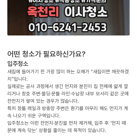
어떤 청소가 필요하신가요?
입주청소
새집에 들어가기 전 가장 많이 하는 오해가 “새집이면 깨끗하겠
지”입니다.
실제로는 공사 과정에서 생긴 먼지와 분진이 집 전체에 얇게 깔
리거나 창호 주변·몰딩·문틀 라인·수납장 내부 모서리 같은 곳에
잔먼지가 쌓여 있는 경우가 많습니다.
특히 창틀 레일과 방충망 주변은 환기를 아무리 해도 먼지가 계
속 나오기 쉬운 구역입니다.
입주청소는 이런 잔먼지·분진을 먼저 제거해, 입주 후 ‘먼지 때
문에 계속 닦는’ 상황을 줄이는 데 목적이 있습니다.