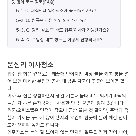
5
.
많이 묻는 질문(FAQ)
5-1
.
Q. 새집인데 입주청소가 꼭 필요한가요?
5-2
.
Q. 원룸은 직접 해도 되지 않나요?
5-3
.
Q. 당일 청소 후 바로 입주/이사가 가능한가요?
5-4
.
Q. 수납장 내부 청소는 어떻게 진행되나요?
운심리 이사청소
입주 전 집은 겉으로는 깨끗해 보이지만 막상 불을 켜고 창을 열
어 보면 미세한 분진과 공사 때 남은 자국이 곳곳에 보이곤 합니
다.
이사 후 집은 생활하면서 생긴 기름때·물때·비누 찌꺼기·바닥의
눌림 자국·문 손자국처럼 ‘사용한 만큼’ 오염이 쌓여 있습니다.
원룸/오피스텔은 면적이 작으니 금방 끝날 것 같지만, 주방과 욕
실이 가까운 구조가 많아 냄새와 오염이 한곳에 몰려 체감 난이
도가 오히려 높기도 합니다.
입주청소는 눈에 잘 보이지 않는 먼지와 얼룩을 먼저 걷어 내어,