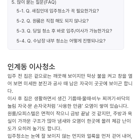
5
.
많이 묻는 질문(FAQ)
5-1
.
Q. 새집인데 입주청소가 꼭 필요한가요?
5-2
.
Q. 원룸은 직접 해도 되지 않나요?
5-3
.
Q. 당일 청소 후 바로 입주/이사가 가능한가요?
5-4
.
Q. 수납장 내부 청소는 어떻게 진행되나요?
인계동 이사청소
입주 전 집은 겉으로는 깨끗해 보이지만 막상 불을 켜고 창을 열
어 보면 미세한 분진과 공사 때 남은 자국이 곳곳에 보이곤 합니
다.
이사 후 집은 생활하면서 생긴 기름때·물때·비누 찌꺼기·바닥의
눌림 자국·문 손자국처럼 ‘사용한 만큼’ 오염이 쌓여 있습니다.
원룸/오피스텔은 면적이 작으니 금방 끝날 것 같지만, 주방과 욕
실이 가까운 구조가 많아 냄새와 오염이 한곳에 몰려 체감 난이
도가 오히려 높기도 합니다.
입주청소는 눈에 잘 보이지 않는 먼지와 얼룩을 먼저 걷어 내어,