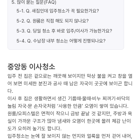
5
.
많이 묻는 질문(FAQ)
5-1
.
Q. 새집인데 입주청소가 꼭 필요한가요?
5-2
.
Q. 원룸은 직접 해도 되지 않나요?
5-3
.
Q. 당일 청소 후 바로 입주/이사가 가능한가요?
5-4
.
Q. 수납장 내부 청소는 어떻게 진행되나요?
중앙동 이사청소
입주 전 집은 겉으로는 깨끗해 보이지만 막상 불을 켜고 창을 열
어 보면 미세한 분진과 공사 때 남은 자국이 곳곳에 보이곤 합니
다.
이사 후 집은 생활하면서 생긴 기름때·물때·비누 찌꺼기·바닥의
눌림 자국·문 손자국처럼 ‘사용한 만큼’ 오염이 쌓여 있습니다.
원룸/오피스텔은 면적이 작으니 금방 끝날 것 같지만, 주방과 욕
실이 가까운 구조가 많아 냄새와 오염이 한곳에 몰려 체감 난이
도가 오히려 높기도 합니다.
입주청소는 눈에 잘 보이지 않는 먼지와 얼룩을 먼저 걷어 내어,