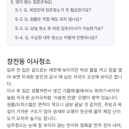
5
.
많이 묻는 질문(FAQ)
5-1
.
Q. 새집인데 입주청소가 꼭 필요한가요?
5-2
.
Q. 원룸은 직접 해도 되지 않나요?
5-3
.
Q. 당일 청소 후 바로 입주/이사가 가능한가요?
5-4
.
Q. 수납장 내부 청소는 어떻게 진행되나요?
창전동 이사청소
입주 전 집은 겉으로는 깨끗해 보이지만 막상 불을 켜고 창을 열
어 보면 미세한 분진과 공사 때 남은 자국이 곳곳에 보이곤 합니
다.
이사 후 집은 생활하면서 생긴 기름때·물때·비누 찌꺼기·바닥의
눌림 자국·문 손자국처럼 ‘사용한 만큼’ 오염이 쌓여 있습니다.
원룸/오피스텔은 면적이 작으니 금방 끝날 것 같지만, 주방과 욕
실이 가까운 구조가 많아 냄새와 오염이 한곳에 몰려 체감 난이
도가 오히려 높기도 합니다.
입주청소는 눈에 잘 보이지 않는 먼지와 얼룩을 먼저 걷어 내어,