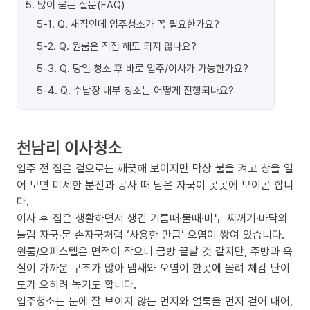
5
.
많이 묻는 질문(FAQ)
5-1
.
Q. 새집인데 입주청소가 꼭 필요한가요?
5-2
.
Q. 원룸은 직접 해도 되지 않나요?
5-3
.
Q. 당일 청소 후 바로 입주/이사가 가능한가요?
5-4
.
Q. 수납장 내부 청소는 어떻게 진행되나요?
천남리 이사청소
입주 전 집은 겉으로는 깨끗해 보이지만 막상 불을 켜고 창을 열
어 보면 미세한 분진과 공사 때 남은 자국이 곳곳에 보이곤 합니
다.
이사 후 집은 생활하면서 생긴 기름때·물때·비누 찌꺼기·바닥의
눌림 자국·문 손자국처럼 ‘사용한 만큼’ 오염이 쌓여 있습니다.
원룸/오피스텔은 면적이 작으니 금방 끝날 것 같지만, 주방과 욕
실이 가까운 구조가 많아 냄새와 오염이 한곳에 몰려 체감 난이
도가 오히려 높기도 합니다.
입주청소는 눈에 잘 보이지 않는 먼지와 얼룩을 먼저 걷어 내어,