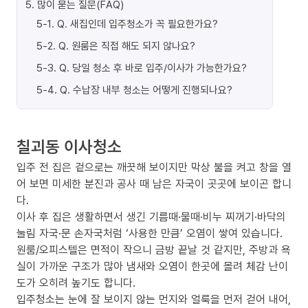
5
.
많이 묻는 질문(FAQ)
5-1
.
Q. 새집인데 입주청소가 꼭 필요한가요?
5-2
.
Q. 원룸은 직접 해도 되지 않나요?
5-3
.
Q. 당일 청소 후 바로 입주/이사가 가능한가요?
5-4
.
Q. 수납장 내부 청소는 어떻게 진행되나요?
칠괴동 이사청소
입주 전 집은 겉으로는 깨끗해 보이지만 막상 불을 켜고 창을 열
어 보면 미세한 분진과 공사 때 남은 자국이 곳곳에 보이곤 합니
다.
이사 후 집은 생활하면서 생긴 기름때·물때·비누 찌꺼기·바닥의
눌림 자국·문 손자국처럼 ‘사용한 만큼’ 오염이 쌓여 있습니다.
원룸/오피스텔은 면적이 작으니 금방 끝날 것 같지만, 주방과 욕
실이 가까운 구조가 많아 냄새와 오염이 한곳에 몰려 체감 난이
도가 오히려 높기도 합니다.
입주청소는 눈에 잘 보이지 않는 먼지와 얼룩을 먼저 걷어 내어,