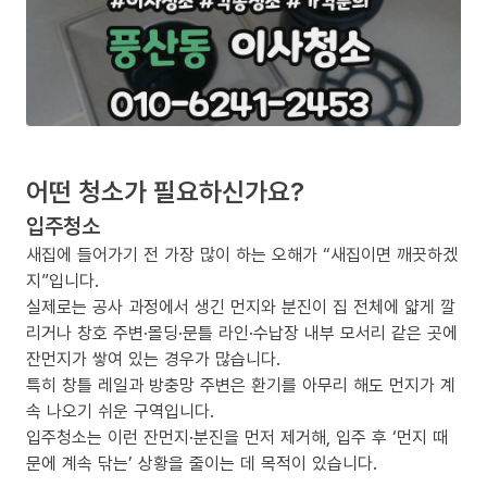
어떤 청소가 필요하신가요?
입주청소
새집에 들어가기 전 가장 많이 하는 오해가 “새집이면 깨끗하겠
지”입니다.
실제로는 공사 과정에서 생긴 먼지와 분진이 집 전체에 얇게 깔
리거나 창호 주변·몰딩·문틀 라인·수납장 내부 모서리 같은 곳에
잔먼지가 쌓여 있는 경우가 많습니다.
특히 창틀 레일과 방충망 주변은 환기를 아무리 해도 먼지가 계
속 나오기 쉬운 구역입니다.
입주청소는 이런 잔먼지·분진을 먼저 제거해, 입주 후 ‘먼지 때
문에 계속 닦는’ 상황을 줄이는 데 목적이 있습니다.