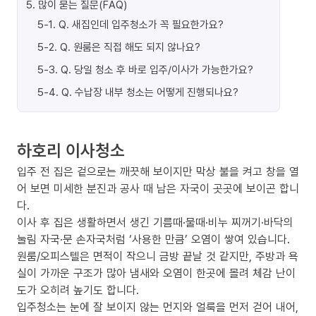
5
.
많이 묻는 질문(FAQ)
5-1
.
Q. 새집인데 입주청소가 꼭 필요한가요?
5-2
.
Q. 원룸은 직접 해도 되지 않나요?
5-3
.
Q. 당일 청소 후 바로 입주/이사가 가능한가요?
5-4
.
Q. 수납장 내부 청소는 어떻게 진행되나요?
하호리 이사청소
입주 전 집은 겉으로는 깨끗해 보이지만 막상 불을 켜고 창을 열
어 보면 미세한 분진과 공사 때 남은 자국이 곳곳에 보이곤 합니
다.
이사 후 집은 생활하면서 생긴 기름때·물때·비누 찌꺼기·바닥의
눌림 자국·문 손자국처럼 ‘사용한 만큼’ 오염이 쌓여 있습니다.
원룸/오피스텔은 면적이 작으니 금방 끝날 것 같지만, 주방과 욕
실이 가까운 구조가 많아 냄새와 오염이 한곳에 몰려 체감 난이
도가 오히려 높기도 합니다.
입주청소는 눈에 잘 보이지 않는 먼지와 얼룩을 먼저 걷어 내어,