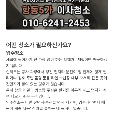
어떤 청소가 필요하신가요?
입주청소
새집에 들어가기 전 가장 많이 하는 오해가 “새집이면 깨끗하겠
지”입니다.
실제로는 공사 과정에서 생긴 먼지와 분진이 집 전체에 얇게 깔
리거나 창호 주변·몰딩·문틀 라인·수납장 내부 모서리 같은 곳에
잔먼지가 쌓여 있는 경우가 많습니다.
특히 창틀 레일과 방충망 주변은 환기를 아무리 해도 먼지가 계
속 나오기 쉬운 구역입니다.
입주청소는 이런 잔먼지·분진을 먼저 제거해, 입주 후 ‘먼지 때
문에 계속 닦는’ 상황을 줄이는 데 목적이 있습니다.