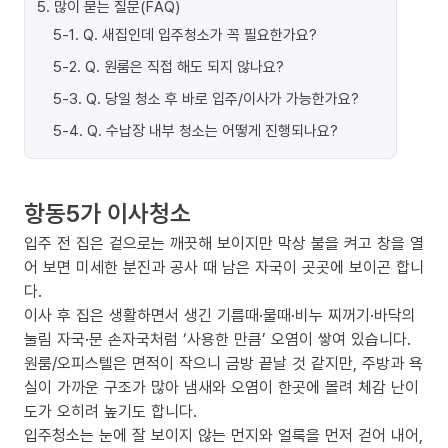
5
.
많이 묻는 질문(FAQ)
5-1
.
Q. 새집인데 입주청소가 꼭 필요한가요?
5-2
.
Q. 원룸은 직접 해도 되지 않나요?
5-3
.
Q. 당일 청소 후 바로 입주/이사가 가능한가요?
5-4
.
Q. 수납장 내부 청소는 어떻게 진행되나요?
항동5가 이사청소
입주 전 집은 겉으로는 깨끗해 보이지만 막상 불을 켜고 창을 열
어 보면 미세한 분진과 공사 때 남은 자국이 곳곳에 보이곤 합니
다.
이사 후 집은 생활하면서 생긴 기름때·물때·비누 찌꺼기·바닥의
눌림 자국·문 손자국처럼 ‘사용한 만큼’ 오염이 쌓여 있습니다.
원룸/오피스텔은 면적이 작으니 금방 끝날 것 같지만, 주방과 욕
실이 가까운 구조가 많아 냄새와 오염이 한곳에 몰려 체감 난이
도가 오히려 높기도 합니다.
입주청소는 눈에 잘 보이지 않는 먼지와 얼룩을 먼저 걷어 내어,