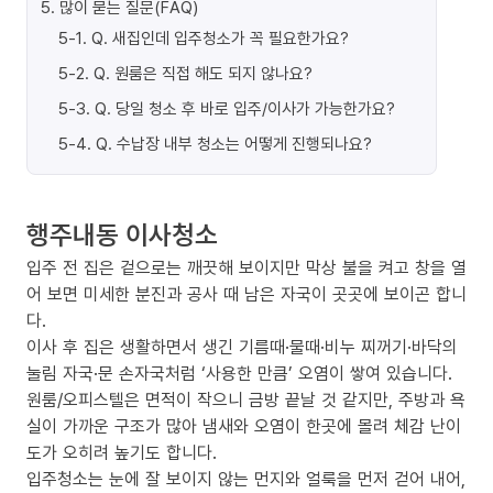
5
.
많이 묻는 질문(FAQ)
5-1
.
Q. 새집인데 입주청소가 꼭 필요한가요?
5-2
.
Q. 원룸은 직접 해도 되지 않나요?
5-3
.
Q. 당일 청소 후 바로 입주/이사가 가능한가요?
5-4
.
Q. 수납장 내부 청소는 어떻게 진행되나요?
행주내동 이사청소
입주 전 집은 겉으로는 깨끗해 보이지만 막상 불을 켜고 창을 열
어 보면 미세한 분진과 공사 때 남은 자국이 곳곳에 보이곤 합니
다.
이사 후 집은 생활하면서 생긴 기름때·물때·비누 찌꺼기·바닥의
눌림 자국·문 손자국처럼 ‘사용한 만큼’ 오염이 쌓여 있습니다.
원룸/오피스텔은 면적이 작으니 금방 끝날 것 같지만, 주방과 욕
실이 가까운 구조가 많아 냄새와 오염이 한곳에 몰려 체감 난이
도가 오히려 높기도 합니다.
입주청소는 눈에 잘 보이지 않는 먼지와 얼룩을 먼저 걷어 내어,