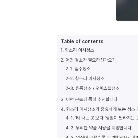
Table of contents
1
.
향소리 이사청소
2
.
어떤 청소가 필요하신가요?
2-1
.
입주청소
2-2
.
향소리 이사청소
2-3
.
원룸청소 / 오피스텔청소
3
.
이런 분들께 특히 추천합니다
4
.
향소리 이사청소가 중요하게 보는 청소 
4-1
.
‘티 나는 곳’보다 ‘생활이 달라지는 
4-2
.
무리한 약품 사용을 지양합니다
4-3
.
일정이 급할수록 더 계획적으로 