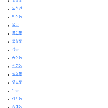
능평동
도척면
매산동
목동
목현동
문형동
삼동
송정동
신현동
쌍령동
양벌동
역동
장지동
중대동