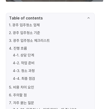
Table of contents
1
.
광주 입주청소 업체
2
.
광주 입주청소 기준
3
.
광주 입주청소 체크리스트
4
.
진행 흐름
4-1
.
상담 단계
4-2
.
작업 준비
4-3
.
청소 과정
4-4
.
최종 점검
5
.
비용 차이 요인
6
.
주의할 점
7
.
자주 묻는 질문