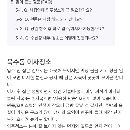
5
.
많이 묻는 질문(FAQ)
5-1
.
Q. 새집인데 입주청소가 꼭 필요한가요?
5-2
.
Q. 원룸은 직접 해도 되지 않나요?
5-3
.
Q. 당일 청소 후 바로 입주/이사가 가능한가요?
5-4
.
Q. 수납장 내부 청소는 어떻게 진행되나요?
북수동 이사청소
입주 전 집은 겉으로는 깨끗해 보이지만 막상 불을 켜고 창을 열
어 보면 미세한 분진과 공사 때 남은 자국이 곳곳에 보이곤 합니
다.
이사 후 집은 생활하면서 생긴 기름때·물때·비누 찌꺼기·바닥의
눌림 자국·문 손자국처럼 ‘사용한 만큼’ 오염이 쌓여 있습니다.
원룸/오피스텔은 면적이 작으니 금방 끝날 것 같지만, 주방과 욕
실이 가까운 구조가 많아 냄새와 오염이 한곳에 몰려 체감 난이
도가 오히려 높기도 합니다.
입주청소는 눈에 잘 보이지 않는 먼지와 얼룩을 먼저 걷어 내어,