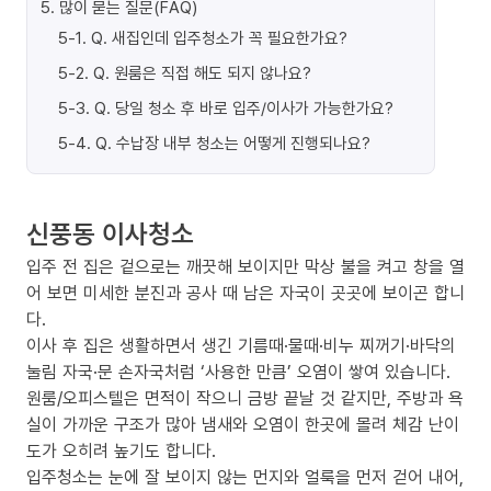
5
.
많이 묻는 질문(FAQ)
5-1
.
Q. 새집인데 입주청소가 꼭 필요한가요?
5-2
.
Q. 원룸은 직접 해도 되지 않나요?
5-3
.
Q. 당일 청소 후 바로 입주/이사가 가능한가요?
5-4
.
Q. 수납장 내부 청소는 어떻게 진행되나요?
신풍동 이사청소
입주 전 집은 겉으로는 깨끗해 보이지만 막상 불을 켜고 창을 열
어 보면 미세한 분진과 공사 때 남은 자국이 곳곳에 보이곤 합니
다.
이사 후 집은 생활하면서 생긴 기름때·물때·비누 찌꺼기·바닥의
눌림 자국·문 손자국처럼 ‘사용한 만큼’ 오염이 쌓여 있습니다.
원룸/오피스텔은 면적이 작으니 금방 끝날 것 같지만, 주방과 욕
실이 가까운 구조가 많아 냄새와 오염이 한곳에 몰려 체감 난이
도가 오히려 높기도 합니다.
입주청소는 눈에 잘 보이지 않는 먼지와 얼룩을 먼저 걷어 내어,