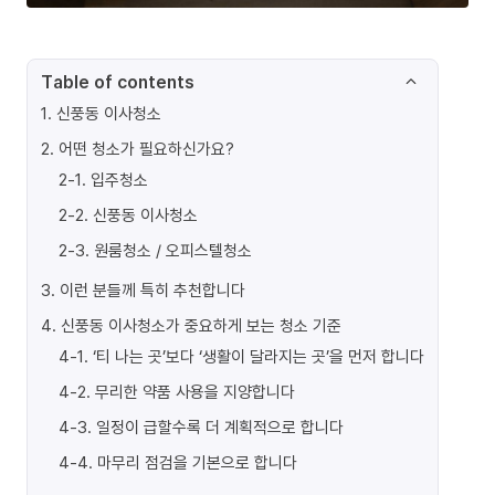
Table of contents
1
.
신풍동 이사청소
2
.
어떤 청소가 필요하신가요?
2-1
.
입주청소
2-2
.
신풍동 이사청소
2-3
.
원룸청소 / 오피스텔청소
3
.
이런 분들께 특히 추천합니다
4
.
신풍동 이사청소가 중요하게 보는 청소 기준
4-1
.
‘티 나는 곳’보다 ‘생활이 달라지는 곳’을 먼저 합니다
4-2
.
무리한 약품 사용을 지양합니다
4-3
.
일정이 급할수록 더 계획적으로 합니다
4-4
.
마무리 점검을 기본으로 합니다